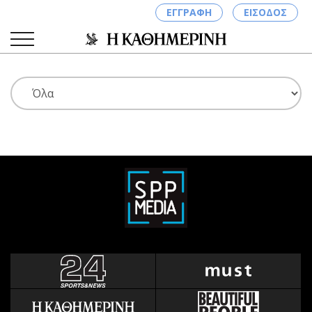
ΕΓΓΡΑΦΗ
ΕΙΣΟΔΟΣ
ΚΑΤΗΓΟΡΙΕΣ
ΣΥΝΔΕΣΗ
Κύπρος
Απόψεις
Παιδεία
Αρθρογραφία
Υγεία
The Hill
Πολιτική
Υγεία
Βουλευτικές 2026
Αγγελίες
Εκλογές 2024
Ενοικιάζονται
Προεδρικές 2023
Πωλούνται
Δημοσκοπήσεις
Ζητούν εργασία
Διπλωματία
Θέσεις εργασίας