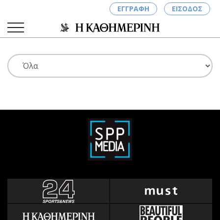
ΕΓΓΡΑΦΗ
ΕΙΣΟΔΟΣ
ΚΑΤΗΓΟΡΙΕΣ
ΣΥΝΔΕΣΗ
Κύπρος
Απόψεις
Παιδεία
Αρθρογραφία
Υγεία
The Hill
Πολιτική
Υγεία
Βουλευτικές 2026
Αγγελίες
Εκλογές 2024
Ενοικιάζονται
Προεδρικές 2023
Πωλούνται
Δημοσκοπήσεις
Ζητούν εργασία
Διπλωματία
Θέσεις εργασίας