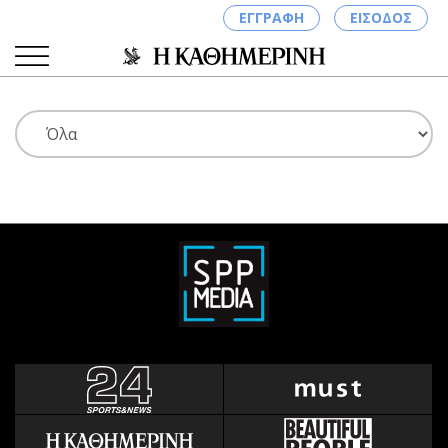
ΕΓΓΡΑΦΗ
ΕΙΣΟΔΟΣ
ΚΑΤΗΓΟΡΙΕΣ
ΣΥΝΔΕΣΗ
Κύπρος
Απόψεις
Παιδεία
Αρθρογραφία
Υγεία
The Hill
Πολιτική
Υγεία
Βουλευτικές 2026
Αγγελίες
Εκλογές 2024
Ενοικιάζονται
Προεδρικές 2023
Πωλούνται
Δημοσκοπήσεις
Ζητούν εργασία
Διπλωματία
Θέσεις εργασίας