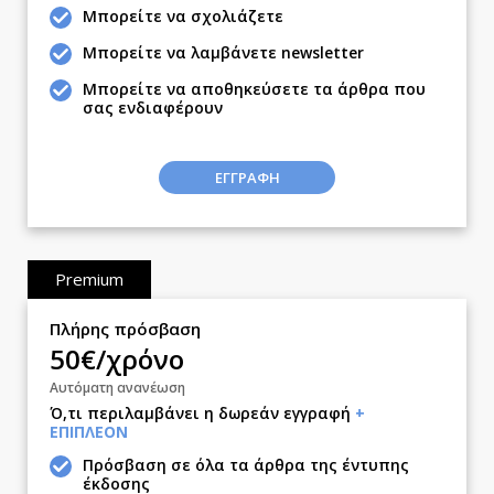
Δημοσκοπήσεις
Μπορείτε να σχολιάζετε
Διπλωματία
Μπορείτε να λαμβάνετε newsletter
Αθλητισμός
Μπορείτε να αποθηκεύσετε τα άρθρα που
Κύπρος
σας ενδιαφέρουν
Ελλάδα
Διεθνή
ΕΓΓΡΑΦΗ
Κληρώσεις Allwyn
Οικονομική
Οικονομία
Premium
Real Estate
Επιχειρήσεις
Πλήρης πρόσβαση
50€/χρόνο
Αγορές
Money Review
Αυτόματη ανανέωση
Ό,τι περιλαμβάνει η δωρεάν εγγραφή
+
AstroBank Properties
ΕΠΙΠΛΕΟΝ
Trends
Πρόσβαση σε όλα τα άρθρα της έντυπης
Ενέργεια
έκδοσης