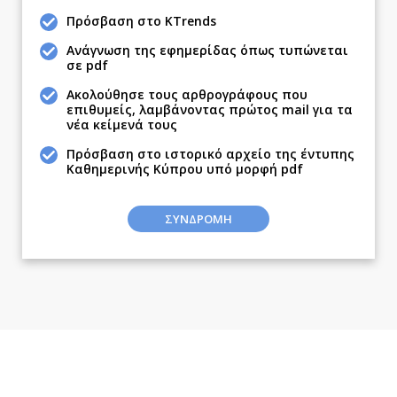
Ναυτιλία
Πρόσβαση στο KTrends
Περιβάλλον
Ανάγνωση της εφημερίδας όπως τυπώνεται
σε pdf
Ελλάδα
Κόσμος
Ακολούθησε τους αρθρογράφους που
επιθυμείς, λαμβάνοντας πρώτος mail για τα
Παράξενα
νέα κείμενά τους
Πολιτισμός
Πρόσβαση στο ιστορικό αρχείο της έντυπης
Σινεμά
Καθημερινής Κύπρου υπό μορφή pdf
Θέατρο-Χορός
ΣΥΝΔΡΟΜΗ
Μουσική
Εικαστικά
Βιβλίο
Χειρόγραφα
Απόψεις
Αρθρογραφία
The Hill