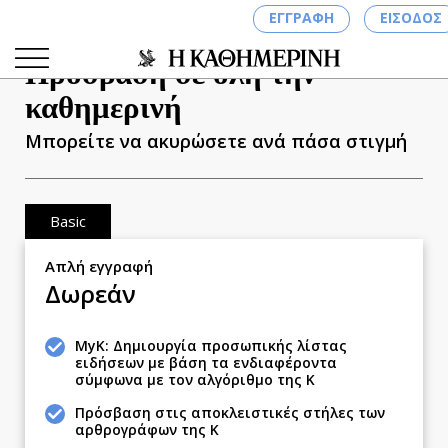
ΚΛΕΙΣΙΜΟ
ΕΓΓΡΑΦΗ
ΕΙΣΟΔΟΣ
Πρόσβαση σε όλη την
καθημερινή
Μπορείτε να ακυρώσετε ανά πάσα στιγμή
ΚΑΤΗΓΟΡΙΕΣ
ΣΥΝΔΕΣΗ
Basic
Κύπρος
Απλή εγγραφή
Παιδεία
Δωρεάν
Υγεία
Πολιτική
MyK: Δημιουργία προσωπικής λίστας
Βουλευτικές 2026
ειδήσεων με βάση τα ενδιαφέροντα
σύμφωνα με τον αλγόριθμο της Κ
Εκλογές 2024
Πρόσβαση στις αποκλειστικές στήλες των
Προεδρικές 2023
αρθρογράφων της Κ