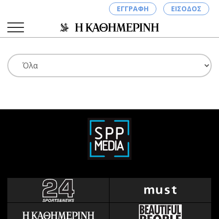
ΕΓΓΡΑΦΗ
ΕΙΣΟΔΟΣ
ΚΑΤΗΓΟΡΙΕΣ
ΣΥΝΔΕΣΗ
Κύπρος
Απόψεις
Παιδεία
Αρθρογραφία
Υγεία
The Hill
Πολιτική
Υγεία
Βουλευτικές 2026
Αγγελίες
Εκλογές 2024
Ενοικιάζονται
Προεδρικές 2023
Πωλούνται
Δημοσκοπήσεις
Ζητούν εργασία
Διπλωματία
Θέσεις εργασίας