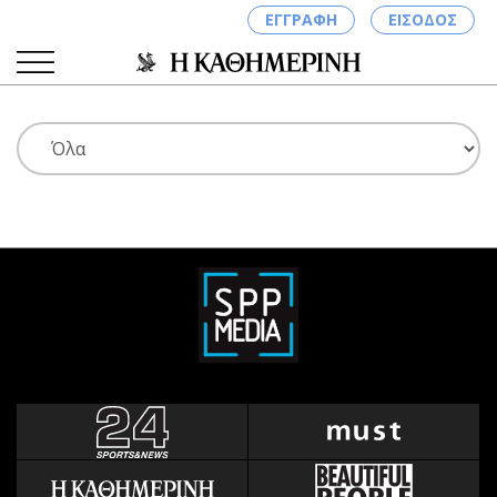
ΕΓΓΡΑΦΗ
ΕΙΣΟΔΟΣ
ΚΑΤΗΓΟΡΙΕΣ
ΣΥΝΔΕΣΗ
Κύπρος
Απόψεις
Παιδεία
Αρθρογραφία
Υγεία
The Hill
Πολιτική
Υγεία
Βουλευτικές 2026
Αγγελίες
Εκλογές 2024
Ενοικιάζονται
Προεδρικές 2023
Πωλούνται
Δημοσκοπήσεις
Ζητούν εργασία
Διπλωματία
Θέσεις εργασίας