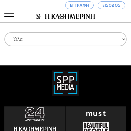
ΕΓΓΡΑΦΗ
ΕΙΣΟΔΟΣ
ΚΑΤΗΓΟΡΙΕΣ
ΣΥΝΔΕΣΗ
Κύπρος
Απόψεις
Παιδεία
Αρθρογραφία
Υγεία
The Hill
Πολιτική
Υγεία
Βουλευτικές 2026
Αγγελίες
Εκλογές 2024
Ενοικιάζονται
Προεδρικές 2023
Πωλούνται
Δημοσκοπήσεις
Ζητούν εργασία
Διπλωματία
Θέσεις εργασίας