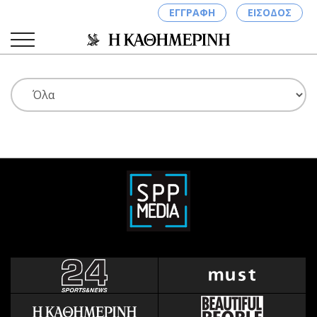
ΕΓΓΡΑΦΗ
ΕΙΣΟΔΟΣ
ΚΑΤΗΓΟΡΙΕΣ
ΣΥΝΔΕΣΗ
Κύπρος
Απόψεις
Παιδεία
Αρθρογραφία
Υγεία
The Hill
Πολιτική
Υγεία
Βουλευτικές 2026
Αγγελίες
Εκλογές 2024
Ενοικιάζονται
Προεδρικές 2023
Πωλούνται
Δημοσκοπήσεις
Ζητούν εργασία
Διπλωματία
Θέσεις εργασίας