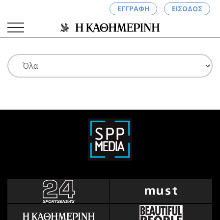
ΕΓΓΡΑΦΗ
ΕΙΣΟΔΟΣ
ΚΑΤΗΓΟΡΙΕΣ
ΣΥΝΔΕΣΗ
Κύπρος
Απόψεις
Παιδεία
Αρθρογραφία
Υγεία
The Hill
Πολιτική
Υγεία
Βουλευτικές 2026
Αγγελίες
Εκλογές 2024
Ενοικιάζονται
Προεδρικές 2023
Πωλούνται
Δημοσκοπήσεις
Ζητούν εργασία
Διπλωματία
Θέσεις εργασίας