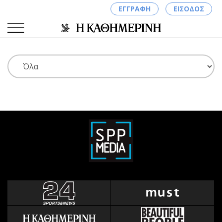
ΕΓΓΡΑΦΗ
ΕΙΣΟΔΟΣ
ΚΑΤΗΓΟΡΙΕΣ
ΣΥΝΔΕΣΗ
Κύπρος
Απόψεις
Παιδεία
Αρθρογραφία
Υγεία
The Hill
Πολιτική
Υγεία
Βουλευτικές 2026
Αγγελίες
Εκλογές 2024
Ενοικιάζονται
Προεδρικές 2023
Πωλούνται
Δημοσκοπήσεις
Ζητούν εργασία
Διπλωματία
Θέσεις εργασίας