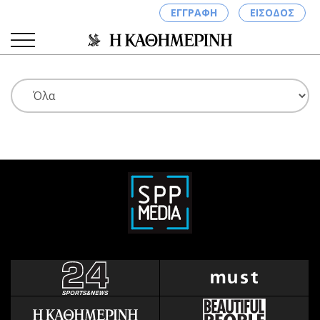
ΕΓΓΡΑΦΗ
ΕΙΣΟΔΟΣ
ΚΑΤΗΓΟΡΙΕΣ
ΣΥΝΔΕΣΗ
Κύπρος
Απόψεις
Παιδεία
Αρθρογραφία
Υγεία
The Hill
Πολιτική
Υγεία
Βουλευτικές 2026
Αγγελίες
Εκλογές 2024
Ενοικιάζονται
Προεδρικές 2023
Πωλούνται
Δημοσκοπήσεις
Ζητούν εργασία
Διπλωματία
Θέσεις εργασίας