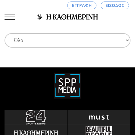
ΕΓΓΡΑΦΗ
ΕΙΣΟΔΟΣ
ΚΑΤΗΓΟΡΙΕΣ
ΣΥΝΔΕΣΗ
Κύπρος
Απόψεις
Παιδεία
Αρθρογραφία
Υγεία
The Hill
Πολιτική
Υγεία
Βουλευτικές 2026
Αγγελίες
Εκλογές 2024
Ενοικιάζονται
Προεδρικές 2023
Πωλούνται
Δημοσκοπήσεις
Ζητούν εργασία
Διπλωματία
Θέσεις εργασίας