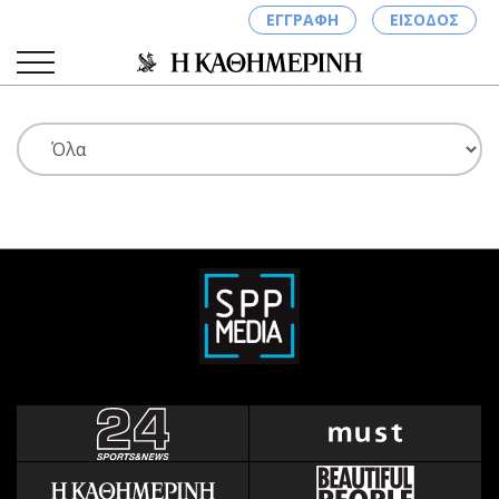
ΕΓΓΡΑΦΗ
ΕΙΣΟΔΟΣ
ΚΑΤΗΓΟΡΙΕΣ
ΣΥΝΔΕΣΗ
Κύπρος
Απόψεις
Παιδεία
Αρθρογραφία
Υγεία
The Hill
Πολιτική
Υγεία
Βουλευτικές 2026
Αγγελίες
Εκλογές 2024
Ενοικιάζονται
Προεδρικές 2023
Πωλούνται
Δημοσκοπήσεις
Ζητούν εργασία
Διπλωματία
Θέσεις εργασίας