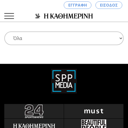
ΕΓΓΡΑΦΗ
ΕΙΣΟΔΟΣ
ΚΑΤΗΓΟΡΙΕΣ
ΣΥΝΔΕΣΗ
Κύπρος
Απόψεις
Παιδεία
Αρθρογραφία
Υγεία
The Hill
Πολιτική
Υγεία
Βουλευτικές 2026
Αγγελίες
Εκλογές 2024
Ενοικιάζονται
Προεδρικές 2023
Πωλούνται
Δημοσκοπήσεις
Ζητούν εργασία
Διπλωματία
Θέσεις εργασίας