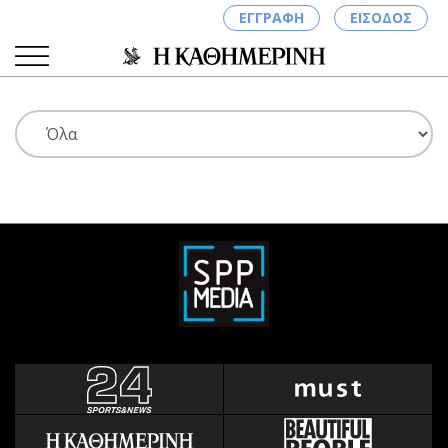
ΕΓΓΡΑΦΗ
ΕΙΣΟΔΟΣ
ΚΑΤΗΓΟΡΙΕΣ
ΣΥΝΔΕΣΗ
Κύπρος
Απόψεις
Παιδεία
Αρθρογραφία
Υγεία
The Hill
Πολιτική
Υγεία
Βουλευτικές 2026
Αγγελίες
Εκλογές 2024
Ενοικιάζονται
Προεδρικές 2023
Πωλούνται
Δημοσκοπήσεις
Ζητούν εργασία
Διπλωματία
Θέσεις εργασίας