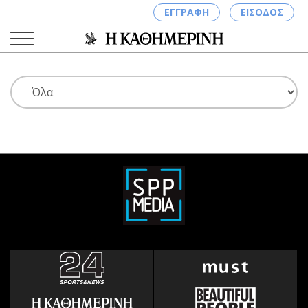
ΕΓΓΡΑΦΗ
ΕΙΣΟΔΟΣ
ΚΑΤΗΓΟΡΙΕΣ
ΣΥΝΔΕΣΗ
Κύπρος
Απόψεις
Παιδεία
Αρθρογραφία
Υγεία
The Hill
Πολιτική
Υγεία
Βουλευτικές 2026
Αγγελίες
Εκλογές 2024
Ενοικιάζονται
Προεδρικές 2023
Πωλούνται
Δημοσκοπήσεις
Ζητούν εργασία
Διπλωματία
Θέσεις εργασίας