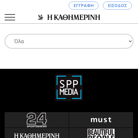
ΕΓΓΡΑΦΗ
ΕΙΣΟΔΟΣ
ΚΑΤΗΓΟΡΙΕΣ
ΣΥΝΔΕΣΗ
Κύπρος
Απόψεις
Παιδεία
Αρθρογραφία
Υγεία
The Hill
Πολιτική
Υγεία
Βουλευτικές 2026
Αγγελίες
Εκλογές 2024
Ενοικιάζονται
Προεδρικές 2023
Πωλούνται
Δημοσκοπήσεις
Ζητούν εργασία
Διπλωματία
Θέσεις εργασίας