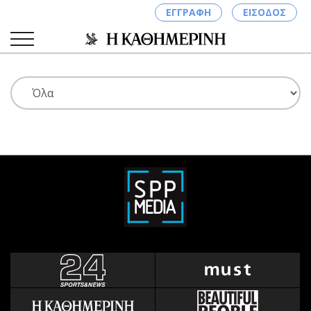
ΕΓΓΡΑΦΗ
ΕΙΣΟΔΟΣ
ΚΑΤΗΓΟΡΙΕΣ
ΣΥΝΔΕΣΗ
Κύπρος
Απόψεις
Παιδεία
Αρθρογραφία
Υγεία
The Hill
Πολιτική
Υγεία
Βουλευτικές 2026
Αγγελίες
Εκλογές 2024
Ενοικιάζονται
Προεδρικές 2023
Πωλούνται
Δημοσκοπήσεις
Ζητούν εργασία
Διπλωματία
Θέσεις εργασίας