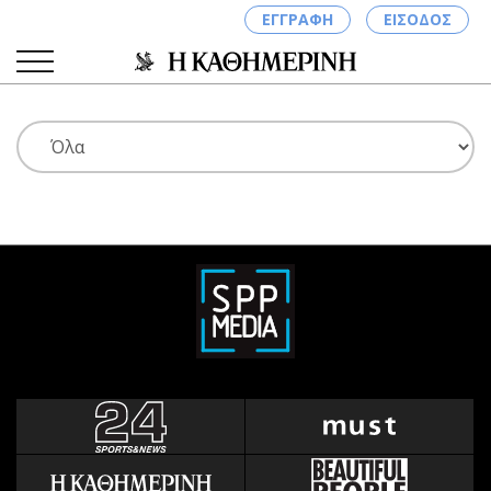
ΕΓΓΡΑΦΗ
ΕΙΣΟΔΟΣ
ΚΑΤΗΓΟΡΙΕΣ
ΣΥΝΔΕΣΗ
Κύπρος
Απόψεις
Παιδεία
Αρθρογραφία
Υγεία
The Hill
Πολιτική
Υγεία
Βουλευτικές 2026
Αγγελίες
Εκλογές 2024
Ενοικιάζονται
Προεδρικές 2023
Πωλούνται
Δημοσκοπήσεις
Ζητούν εργασία
Διπλωματία
Θέσεις εργασίας