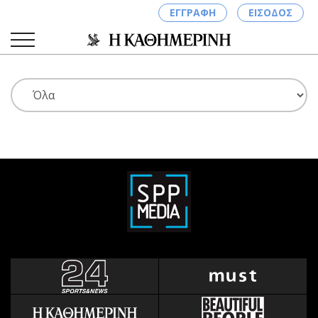
ΕΓΓΡΑΦΗ
ΕΙΣΟΔΟΣ
ΚΑΤΗΓΟΡΙΕΣ
ΣΥΝΔΕΣΗ
Κύπρος
Απόψεις
Παιδεία
Αρθρογραφία
Υγεία
The Hill
Πολιτική
Υγεία
Βουλευτικές 2026
Αγγελίες
Εκλογές 2024
Ενοικιάζονται
Προεδρικές 2023
Πωλούνται
Δημοσκοπήσεις
Ζητούν εργασία
Διπλωματία
Θέσεις εργασίας