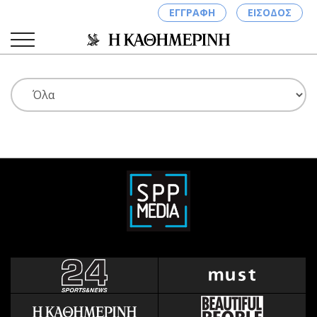
ΕΓΓΡΑΦΗ
ΕΙΣΟΔΟΣ
ΚΑΤΗΓΟΡΙΕΣ
ΣΥΝΔΕΣΗ
Κύπρος
Απόψεις
Παιδεία
Αρθρογραφία
Υγεία
The Hill
Πολιτική
Υγεία
Βουλευτικές 2026
Αγγελίες
Εκλογές 2024
Ενοικιάζονται
Προεδρικές 2023
Πωλούνται
Δημοσκοπήσεις
Ζητούν εργασία
Διπλωματία
Θέσεις εργασίας