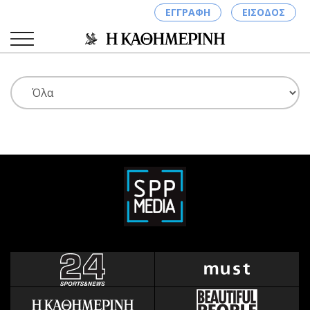
ΕΓΓΡΑΦΗ
ΕΙΣΟΔΟΣ
ΚΑΤΗΓΟΡΙΕΣ
ΣΥΝΔΕΣΗ
Κύπρος
Απόψεις
Παιδεία
Αρθρογραφία
Υγεία
The Hill
Πολιτική
Υγεία
Βουλευτικές 2026
Αγγελίες
Εκλογές 2024
Ενοικιάζονται
Προεδρικές 2023
Πωλούνται
Δημοσκοπήσεις
Ζητούν εργασία
Διπλωματία
Θέσεις εργασίας