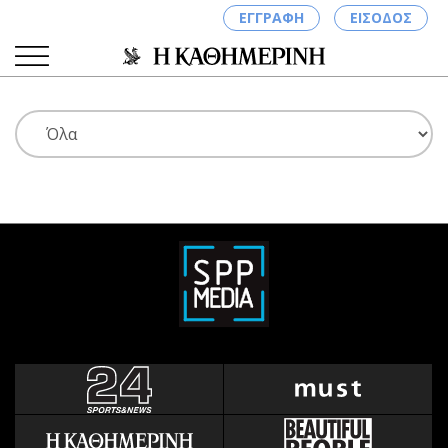
ΕΓΓΡΑΦΗ
ΕΙΣΟΔΟΣ
ΚΑΤΗΓΟΡΙΕΣ
ΣΥΝΔΕΣΗ
Κύπρος
Απόψεις
Παιδεία
Αρθρογραφία
Υγεία
The Hill
Πολιτική
Υγεία
Βουλευτικές 2026
Αγγελίες
Εκλογές 2024
Ενοικιάζονται
Προεδρικές 2023
Πωλούνται
Δημοσκοπήσεις
Ζητούν εργασία
Διπλωματία
Θέσεις εργασίας