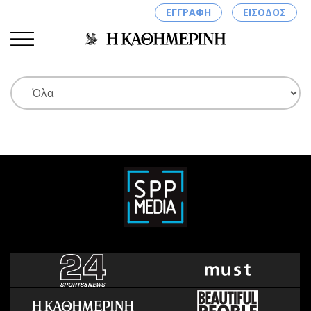
ΕΓΓΡΑΦΗ
ΕΙΣΟΔΟΣ
ΚΑΤΗΓΟΡΙΕΣ
ΣΥΝΔΕΣΗ
Κύπρος
Απόψεις
Παιδεία
Αρθρογραφία
Υγεία
The Hill
Πολιτική
Υγεία
Βουλευτικές 2026
Αγγελίες
Εκλογές 2024
Ενοικιάζονται
Προεδρικές 2023
Πωλούνται
Δημοσκοπήσεις
Ζητούν εργασία
Διπλωματία
Θέσεις εργασίας