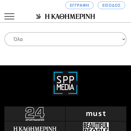
ΕΓΓΡΑΦΗ
ΕΙΣΟΔΟΣ
ΚΑΤΗΓΟΡΙΕΣ
ΣΥΝΔΕΣΗ
Κύπρος
Απόψεις
Παιδεία
Αρθρογραφία
Υγεία
The Hill
Πολιτική
Υγεία
Βουλευτικές 2026
Αγγελίες
Εκλογές 2024
Ενοικιάζονται
Προεδρικές 2023
Πωλούνται
Δημοσκοπήσεις
Ζητούν εργασία
Διπλωματία
Θέσεις εργασίας