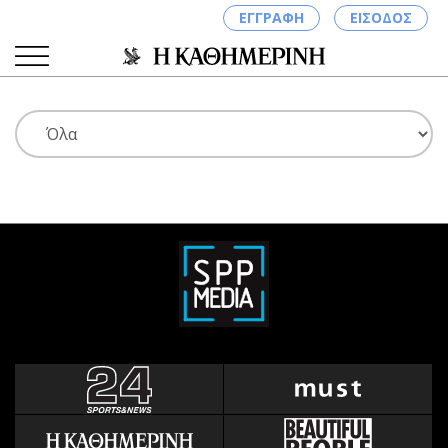
ΕΓΓΡΑΦΗ
ΕΙΣΟΔΟΣ
ΚΑΤΗΓΟΡΙΕΣ
ΣΥΝΔΕΣΗ
Κύπρος
Απόψεις
Παιδεία
Αρθρογραφία
Υγεία
The Hill
Πολιτική
Υγεία
Βουλευτικές 2026
Αγγελίες
Εκλογές 2024
Ενοικιάζονται
Προεδρικές 2023
Πωλούνται
Δημοσκοπήσεις
Ζητούν εργασία
Διπλωματία
Θέσεις εργασίας