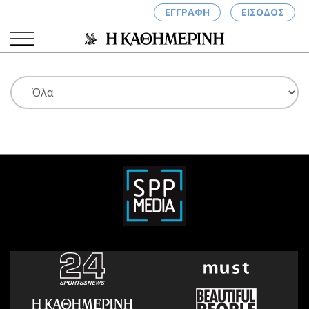
ΕΓΓΡΑΦΗ
ΕΙΣΟΔΟΣ
ΚΑΤΗΓΟΡΙΕΣ
ΣΥΝΔΕΣΗ
Κύπρος
Απόψεις
Παιδεία
Αρθρογραφία
Υγεία
The Hill
Πολιτική
Υγεία
Βουλευτικές 2026
Αγγελίες
Εκλογές 2024
Ενοικιάζονται
Προεδρικές 2023
Πωλούνται
Δημοσκοπήσεις
Ζητούν εργασία
Διπλωματία
Θέσεις εργασίας