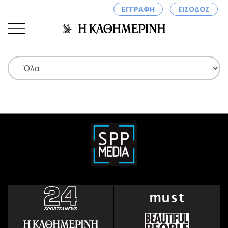
ΕΓΓΡΑΦΗ
ΕΙΣΟΔΟΣ
ΚΑΤΗΓΟΡΙΕΣ
ΣΥΝΔΕΣΗ
Κύπρος
Απόψεις
Παιδεία
Αρθρογραφία
Υγεία
The Hill
Πολιτική
Υγεία
Βουλευτικές 2026
Αγγελίες
Εκλογές 2024
Ενοικιάζονται
Προεδρικές 2023
Πωλούνται
Δημοσκοπήσεις
Ζητούν εργασία
Διπλωματία
Θέσεις εργασίας