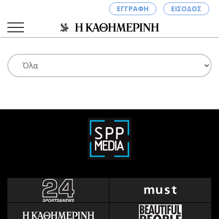
ΕΓΓΡΑΦΗ
ΕΙΣΟΔΟΣ
ΚΑΤΗΓΟΡΙΕΣ
ΣΥΝΔΕΣΗ
Κύπρος
Απόψεις
Παιδεία
Αρθρογραφία
Υγεία
The Hill
Πολιτική
Υγεία
Βουλευτικές 2026
Αγγελίες
Εκλογές 2024
Ενοικιάζονται
Προεδρικές 2023
Πωλούνται
Δημοσκοπήσεις
Ζητούν εργασία
Διπλωματία
Θέσεις εργασίας