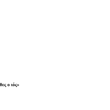
ες ο ιός»