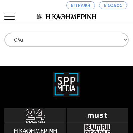
ΕΓΓΡΑΦΗ
ΕΙΣΟΔΟΣ
ΚΑΤΗΓΟΡΙΕΣ
ΣΥΝΔΕΣΗ
Κύπρος
Απόψεις
Παιδεία
Αρθρογραφία
Υγεία
The Hill
Πολιτική
Υγεία
Βουλευτικές 2026
Αγγελίες
Εκλογές 2024
Ενοικιάζονται
Προεδρικές 2023
Πωλούνται
Δημοσκοπήσεις
Ζητούν εργασία
Διπλωματία
Θέσεις εργασίας