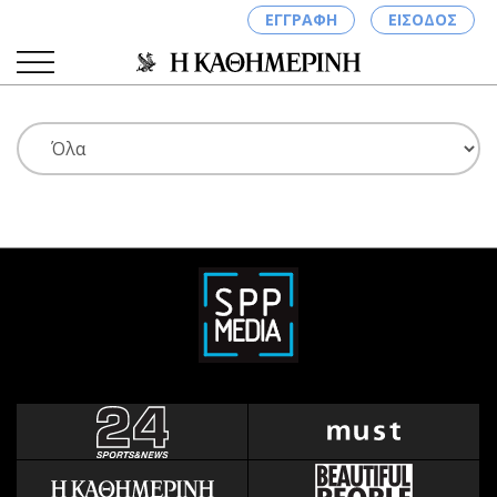
ΕΓΓΡΑΦΗ
ΕΙΣΟΔΟΣ
ΚΑΤΗΓΟΡΙΕΣ
ΣΥΝΔΕΣΗ
Κύπρος
Απόψεις
Παιδεία
Αρθρογραφία
Υγεία
The Hill
Πολιτική
Υγεία
Βουλευτικές 2026
Αγγελίες
Εκλογές 2024
Ενοικιάζονται
Προεδρικές 2023
Πωλούνται
Δημοσκοπήσεις
Ζητούν εργασία
Διπλωματία
Θέσεις εργασίας