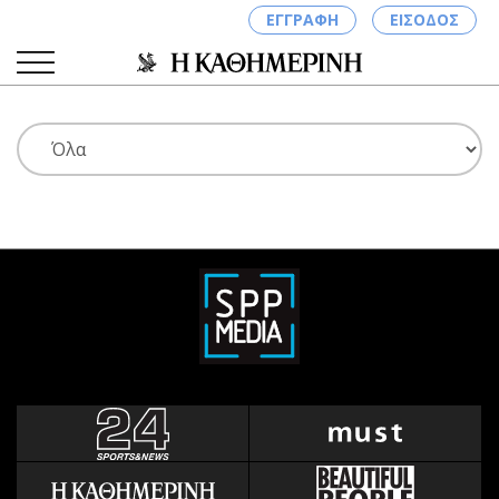
ΕΓΓΡΑΦΗ
ΕΙΣΟΔΟΣ
ΚΑΤΗΓΟΡΙΕΣ
ΣΥΝΔΕΣΗ
Κύπρος
Απόψεις
Παιδεία
Αρθρογραφία
Υγεία
The Hill
Πολιτική
Υγεία
Βουλευτικές 2026
Αγγελίες
Εκλογές 2024
Ενοικιάζονται
Προεδρικές 2023
Πωλούνται
Δημοσκοπήσεις
Ζητούν εργασία
Διπλωματία
Θέσεις εργασίας