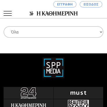
ΕΓΓΡΑΦΗ
ΕΙΣΟΔΟΣ
ΚΑΤΗΓΟΡΙΕΣ
ΣΥΝΔΕΣΗ
Κύπρος
Απόψεις
Παιδεία
Αρθρογραφία
Υγεία
The Hill
Πολιτική
Υγεία
Βουλευτικές 2026
Αγγελίες
Εκλογές 2024
Ενοικιάζονται
Προεδρικές 2023
Πωλούνται
Δημοσκοπήσεις
Ζητούν εργασία
Διπλωματία
Θέσεις εργασίας