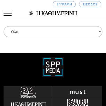
ΕΓΓΡΑΦΗ
ΕΙΣΟΔΟΣ
ΚΑΤΗΓΟΡΙΕΣ
ΣΥΝΔΕΣΗ
Κύπρος
Απόψεις
Παιδεία
Αρθρογραφία
Υγεία
The Hill
Πολιτική
Υγεία
Βουλευτικές 2026
Αγγελίες
Εκλογές 2024
Ενοικιάζονται
Προεδρικές 2023
Πωλούνται
Δημοσκοπήσεις
Ζητούν εργασία
Διπλωματία
Θέσεις εργασίας