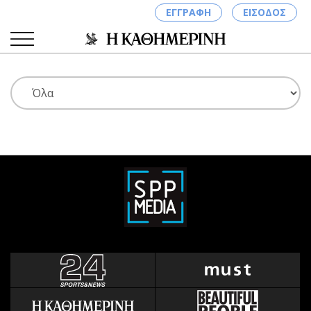
ΕΓΓΡΑΦΗ
ΕΙΣΟΔΟΣ
ΚΑΤΗΓΟΡΙΕΣ
ΣΥΝΔΕΣΗ
Κύπρος
Απόψεις
Παιδεία
Αρθρογραφία
Υγεία
The Hill
Πολιτική
Υγεία
Βουλευτικές 2026
Αγγελίες
Εκλογές 2024
Ενοικιάζονται
Προεδρικές 2023
Πωλούνται
Δημοσκοπήσεις
Ζητούν εργασία
Διπλωματία
Θέσεις εργασίας