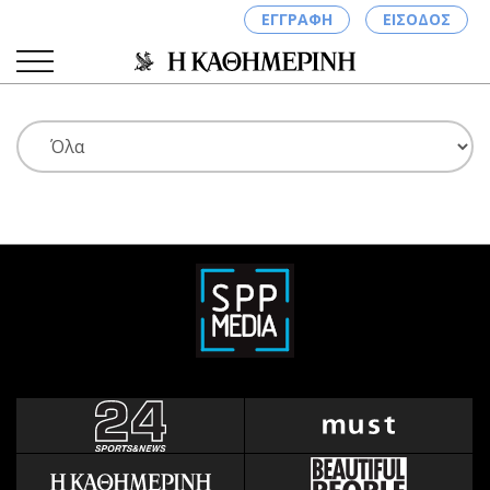
ΕΓΓΡΑΦΗ
ΕΙΣΟΔΟΣ
ΚΑΤΗΓΟΡΙΕΣ
ΣΥΝΔΕΣΗ
Κύπρος
Απόψεις
Παιδεία
Αρθρογραφία
Υγεία
The Hill
Πολιτική
Υγεία
Βουλευτικές 2026
Αγγελίες
Εκλογές 2024
Ενοικιάζονται
Προεδρικές 2023
Πωλούνται
Δημοσκοπήσεις
Ζητούν εργασία
Διπλωματία
Θέσεις εργασίας