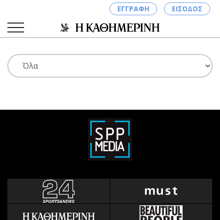
ΕΓΓΡΑΦΗ
ΕΙΣΟΔΟΣ
ΚΑΤΗΓΟΡΙΕΣ
ΣΥΝΔΕΣΗ
Κύπρος
Απόψεις
Παιδεία
Αρθρογραφία
Υγεία
The Hill
Πολιτική
Υγεία
Βουλευτικές 2026
Αγγελίες
Εκλογές 2024
Ενοικιάζονται
Προεδρικές 2023
Πωλούνται
Δημοσκοπήσεις
Ζητούν εργασία
Διπλωματία
Θέσεις εργασίας