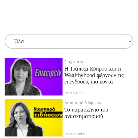
ΕΓΓΡΑΦΗ
ΕΙΣΟΔΟΣ
ΚΑΤΗΓΟΡΙΕΣ
ΣΥΝΔΕΣΗ
Επιχειρείν
Κύπρος
Απόψεις
Η Τράπεζα Κύπρου και η
Παιδεία
Αρθρογραφία
Wealthyhood φέρνουν τις
Υγεία
The Hill
επενδύσεις πιο κοντά
Πολιτική
Υγεία
ΠΡΙΝ 21 ΩΡΕΣ
Βουλευτικές 2026
Αγγελίες
Διασπορά Ειδήσεων
Εκλογές 2024
Ενοικιάζονται
Το παρασκήνιο του
ανασχηματισμού
Προεδρικές 2023
Πωλούνται
Δημοσκοπήσεις
Ζητούν εργασία
Διπλωματία
Θέσεις εργασίας
ΠΡΙΝ 22 ΩΡΕΣ