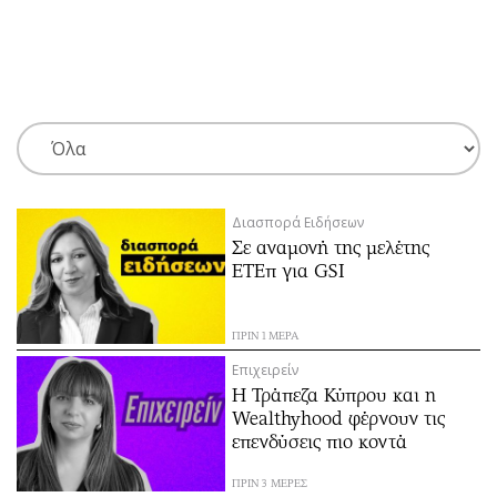
ΕΓΓΡΑΦΗ
ΕΙΣΟΔΟΣ
ΚΑΤΗΓΟΡΙΕΣ
ΣΥΝΔΕΣΗ
Διασπορά Ειδήσεων
Κύπρος
Απόψεις
Σε αναμονή της μελέτης
Παιδεία
Αρθρογραφία
ΕΤΕπ για GSI
Υγεία
The Hill
Πολιτική
Υγεία
ΠΡΙΝ 1 ΜΕΡΑ
Βουλευτικές 2026
Αγγελίες
Επιχειρείν
Εκλογές 2024
Ενοικιάζονται
Η Τράπεζα Κύπρου και η
Wealthyhood φέρνουν τις
Προεδρικές 2023
Πωλούνται
επενδύσεις πιο κοντά
Δημοσκοπήσεις
Ζητούν εργασία
Διπλωματία
Θέσεις εργασίας
ΠΡΙΝ 3 ΜΕΡΕΣ