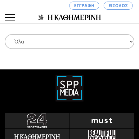
ΕΓΓΡΑΦΗ
ΕΙΣΟΔΟΣ
ΚΑΤΗΓΟΡΙΕΣ
ΣΥΝΔΕΣΗ
Κύπρος
Απόψεις
Παιδεία
Αρθρογραφία
Υγεία
The Hill
Πολιτική
Υγεία
Βουλευτικές 2026
Αγγελίες
Εκλογές 2024
Ενοικιάζονται
Προεδρικές 2023
Πωλούνται
Δημοσκοπήσεις
Ζητούν εργασία
Διπλωματία
Θέσεις εργασίας