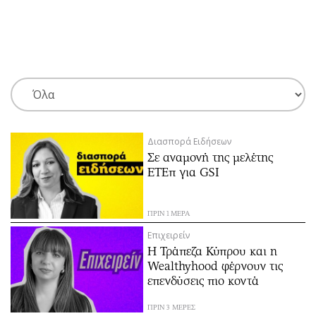
ΕΓΓΡΑΦΗ
ΕΙΣΟΔΟΣ
ΚΑΤΗΓΟΡΙΕΣ
ΣΥΝΔΕΣΗ
Διασπορά Ειδήσεων
Κύπρος
Απόψεις
Σε αναμονή της μελέτης
Παιδεία
Αρθρογραφία
ΕΤΕπ για GSI
Υγεία
The Hill
Πολιτική
Υγεία
ΠΡΙΝ 1 ΜΕΡΑ
Βουλευτικές 2026
Αγγελίες
Επιχειρείν
Εκλογές 2024
Ενοικιάζονται
Η Τράπεζα Κύπρου και η
Wealthyhood φέρνουν τις
Προεδρικές 2023
Πωλούνται
επενδύσεις πιο κοντά
Δημοσκοπήσεις
Ζητούν εργασία
Διπλωματία
Θέσεις εργασίας
ΠΡΙΝ 3 ΜΕΡΕΣ