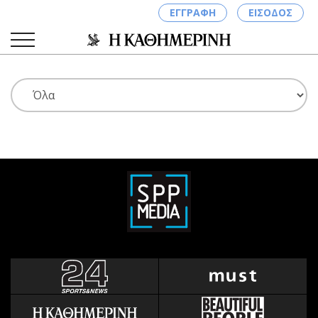
ΕΓΓΡΑΦΗ
ΕΙΣΟΔΟΣ
ΚΑΤΗΓΟΡΙΕΣ
ΣΥΝΔΕΣΗ
Κύπρος
Απόψεις
Παιδεία
Αρθρογραφία
Υγεία
The Hill
Πολιτική
Υγεία
Βουλευτικές 2026
Αγγελίες
Εκλογές 2024
Ενοικιάζονται
Προεδρικές 2023
Πωλούνται
Δημοσκοπήσεις
Ζητούν εργασία
Διπλωματία
Θέσεις εργασίας