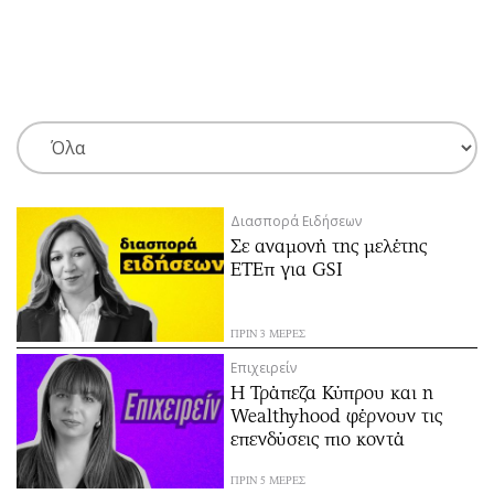
ΕΓΓΡΑΦΗ
ΕΙΣΟΔΟΣ
ΚΑΤΗΓΟΡΙΕΣ
ΣΥΝΔΕΣΗ
Διασπορά Ειδήσεων
Κύπρος
Απόψεις
Σε αναμονή της μελέτης
Παιδεία
Αρθρογραφία
ΕΤΕπ για GSI
Υγεία
The Hill
Πολιτική
Υγεία
ΠΡΙΝ 3 ΜΕΡΕΣ
Βουλευτικές 2026
Αγγελίες
Επιχειρείν
Εκλογές 2024
Ενοικιάζονται
Η Τράπεζα Κύπρου και η
Wealthyhood φέρνουν τις
Προεδρικές 2023
Πωλούνται
επενδύσεις πιο κοντά
Δημοσκοπήσεις
Ζητούν εργασία
Διπλωματία
Θέσεις εργασίας
ΠΡΙΝ 5 ΜΕΡΕΣ