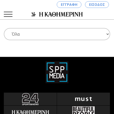
ΕΓΓΡΑΦΗ
ΕΙΣΟΔΟΣ
ΚΑΤΗΓΟΡΙΕΣ
ΣΥΝΔΕΣΗ
Κύπρος
Απόψεις
Παιδεία
Αρθρογραφία
Υγεία
The Hill
Πολιτική
Υγεία
Βουλευτικές 2026
Αγγελίες
Εκλογές 2024
Ενοικιάζονται
Προεδρικές 2023
Πωλούνται
Δημοσκοπήσεις
Ζητούν εργασία
Διπλωματία
Θέσεις εργασίας