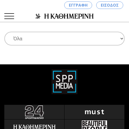
ΕΓΓΡΑΦΗ
ΕΙΣΟΔΟΣ
ΚΑΤΗΓΟΡΙΕΣ
ΣΥΝΔΕΣΗ
Κύπρος
Απόψεις
Παιδεία
Αρθρογραφία
Υγεία
The Hill
Πολιτική
Υγεία
Βουλευτικές 2026
Αγγελίες
Εκλογές 2024
Ενοικιάζονται
Προεδρικές 2023
Πωλούνται
Δημοσκοπήσεις
Ζητούν εργασία
Διπλωματία
Θέσεις εργασίας