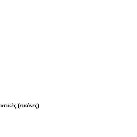
τικές (εικόνες)