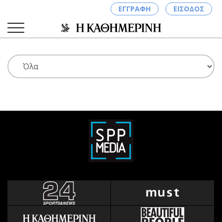
ΕΓΓΡΑΦΗ
ΕΙΣΟΔΟΣ
ΚΑΤΗΓΟΡΙΕΣ
ΣΥΝΔΕΣΗ
Κύπρος
Απόψεις
Παιδεία
Αρθρογραφία
Υγεία
The Hill
Πολιτική
Υγεία
Βουλευτικές 2026
Αγγελίες
Εκλογές 2024
Ενοικιάζονται
Προεδρικές 2023
Πωλούνται
Δημοσκοπήσεις
Ζητούν εργασία
Διπλωματία
Θέσεις εργασίας