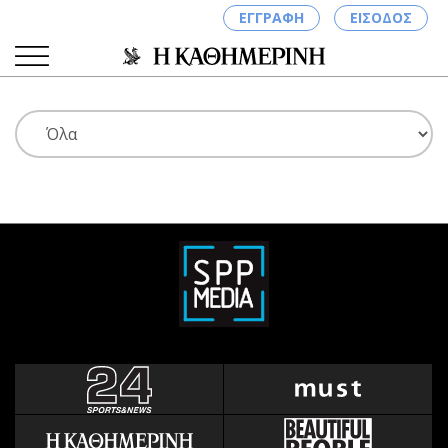
ΕΓΓΡΑΦΗ
ΕΙΣΟΔΟΣ
ΚΑΤΗΓΟΡΙΕΣ
ΣΥΝΔΕΣΗ
Κύπρος
Απόψεις
Παιδεία
Αρθρογραφία
Υγεία
The Hill
Πολιτική
Υγεία
Βουλευτικές 2026
Αγγελίες
Εκλογές 2024
Ενοικιάζονται
Προεδρικές 2023
Πωλούνται
Δημοσκοπήσεις
Ζητούν εργασία
Διπλωματία
Θέσεις εργασίας