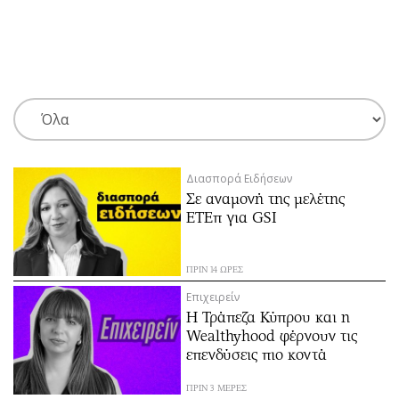
ΕΓΓΡΑΦΗ
ΕΙΣΟΔΟΣ
ΚΑΤΗΓΟΡΙΕΣ
ΣΥΝΔΕΣΗ
Διασπορά Ειδήσεων
Κύπρος
Απόψεις
Σε αναμονή της μελέτης
Παιδεία
Αρθρογραφία
ΕΤΕπ για GSI
Υγεία
The Hill
Πολιτική
Υγεία
ΠΡΙΝ 14 ΩΡΕΣ
Βουλευτικές 2026
Αγγελίες
Επιχειρείν
Εκλογές 2024
Ενοικιάζονται
Η Τράπεζα Κύπρου και η
Wealthyhood φέρνουν τις
Προεδρικές 2023
Πωλούνται
επενδύσεις πιο κοντά
Δημοσκοπήσεις
Ζητούν εργασία
Διπλωματία
Θέσεις εργασίας
ΠΡΙΝ 3 ΜΕΡΕΣ